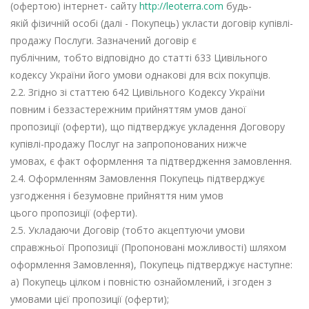
(офертою) інтернет- сайту
http://leoterra.com
будь-
якій фізичній особі (далі - Покупець) укласти договір купівлі-
продажу Послуги. Зазначений договір є
публічним, тобто відповідно до статті 633 Цивільного
кодексу України його умови однакові для всіх покупців.
2.2. Згідно зі статтею 642 Цивільного Кодексу України
повним і беззастережним прийняттям умов даної
пропозиції (оферти), що підтверджує укладення Договору
купівлі-продажу Послуг на запропонованих нижче
умовах, є факт оформлення та підтвердження замовлення.
2.4. Оформленням Замовлення Покупець підтверджує
узгодження і безумовне прийняття ним умов
цього пропозиції (оферти).
2.5. Укладаючи Договір (тобто акцептуючи умови
справжньої Пропозиції (Пропоновані можливості) шляхом
оформлення Замовлення), Покупець підтверджує наступне:
а) Покупець цілком і повністю ознайомлений, і згоден з
умовами цієї пропозиції (оферти);