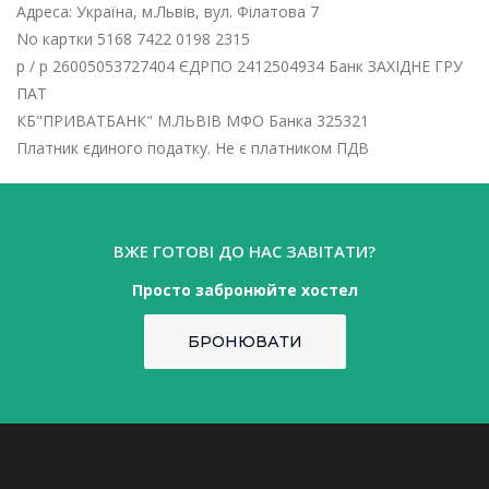
Адреса: Україна, м.Львів, вул. Філатова 7
No картки 5168 7422 0198 2315
р / р 26005053727404 ЄДРПО 2412504934 Банк ЗАХIДНЕ ГРУ
ПАТ
КБ"ПРИВАТБАНК" М.ЛЬВIВ МФО Банка 325321
Платник єдиного податку. Не є платником ПДВ
ВЖЕ ГОТОВІ ДО НАС ЗАВІТАТИ?
Просто забронюйте хостел
БРОНЮВАТИ