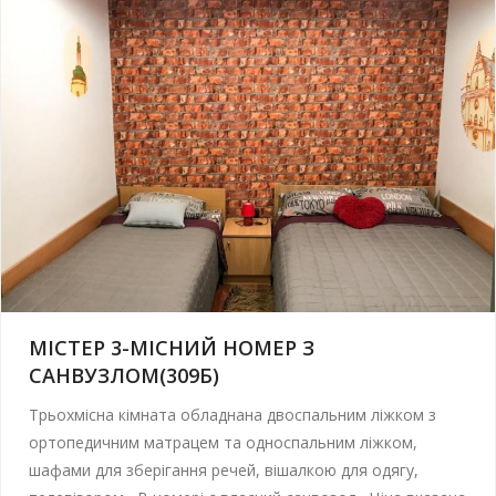
МІСТЕР 3-МІСНИЙ НОМЕР З
САНВУЗЛОМ(309Б)
Трьохмісна кімната обладнана двоспальним ліжком з
ортопедичним матрацем та односпальним ліжком,
шафами для зберігання речей, вішалкою для одягу,