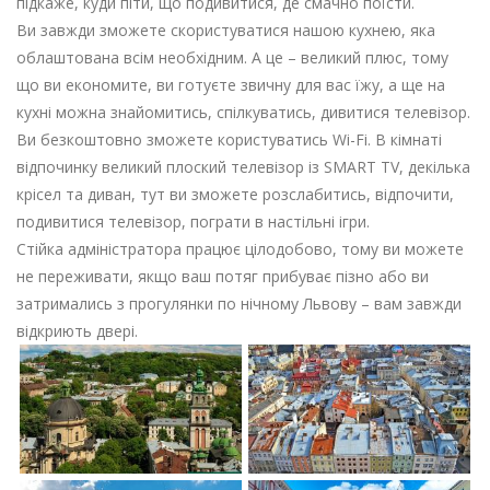
підкаже, куди піти, що подивитися, де смачно поїсти.
Ви завжди зможете скористуватися нашою кухнею, яка
облаштована всім необхідним. А це – великий плюс, тому
що ви економите, ви готуєте звичну для вас їжу, а ще на
кухні можна знайомитись, спілкуватись, дивитися телевізор.
Ви безкоштовно зможете користуватись Wi-Fi. В кімнаті
відпочинку великий плоский телевізор із SMART TV, декілька
крісел та диван, тут ви зможете розслабитись, відпочити,
подивитися телевізор, пограти в настільні ігри.
Стійка адміністратора працює цілодобово, тому ви можете
не переживати, якщо ваш потяг прибуває пізно або ви
затримались з прогулянки по нічному Львову – вам завжди
відкриють двері.