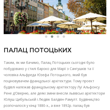
ПАЛАЦ ПОТОЦЬКИХ
Таким, як ми бачимо, Палац Потоцьких сьогодні було
побудовано у стилі бароко для Марії з Сангушків та її
чоловіка Альфреда Юзефа Потоцького, який був
поціновувачем французької архітектури. Тому проект
будівлі належав французькому архітектору Луї Альфонсу
Рене д’Оверню, але деякі зміни внесли львівські архітектори
Юліуш Цибульській і Людвік Балдвін-Рамулт. Будівництво
розпочалося у кінці 1880-х., а вже 1892р. палац був