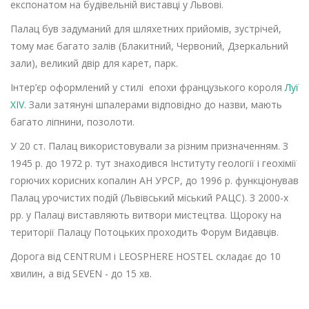
експонатом на будівельній виставці у Львові.
Палац був задуманий для шляхетних прийомів, зустрічей,
тому має багато залів (Блакитний, Червоний, Дзеркальний
зали), великий двір для карет, парк.
Інтер’єр оформлений у стилі епохи французького короля
Луї
XIV
. Зали затянуні шпалерами відповідно до назви, мають
багато ліпнини, позолоти.
У 20 ст. Палац використовували за різним призначенням. З
1945 р. до 1972 р. тут знаходився Інституту геології і геохімії
горючих корисних копалин АН УРСР, до 1996 р. функціонував
Палац урочистих подій (Львівський міський РАЦС). З 2000-х
рр. у Палаці виставляють витвори мистецтва. Щороку на
території Палацу Потоцьких проходить Форум Видавців.
Дорога від CENTRUM і LEOSPHERE HOSTEL складає до 10
хвилин, а від SEVEN - до 15 хв.