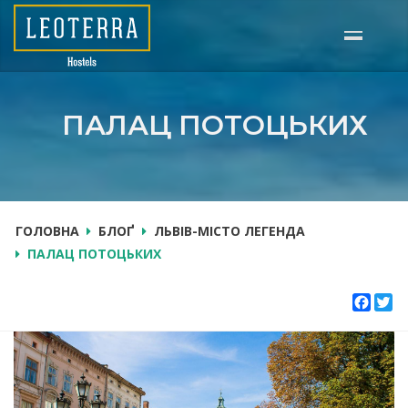
Перейти
до
основного
вмісту
ПАЛАЦ ПОТОЦЬКИХ
ГОЛОВНА
БЛОҐ
ЛЬВІВ-МІСТО ЛЕГЕНДА
ПАЛАЦ ПОТОЦЬКИХ
FACE
T